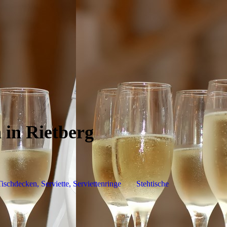
 in Rietberg
ischdecken, Serviette, Serviettenringe
Stehtische