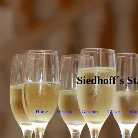
Siedhoff´s S
Home
Besteck
Geschirr
Gläser
Wär