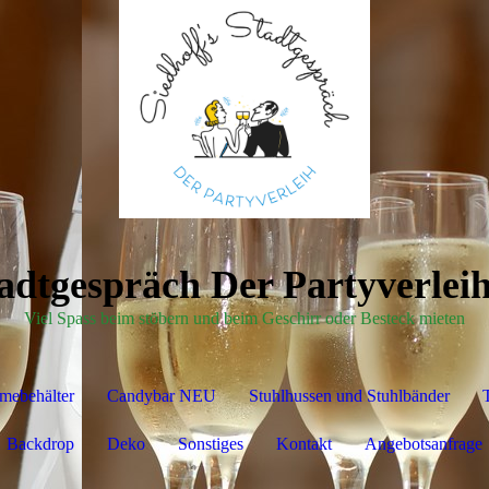
tadtgespräch Der Partyverleih
Viel Spass beim stöbern und beim Geschirr oder Besteck mieten
mebehälter
Candybar NEU
Stuhlhussen und Stuhlbänder
T
Backdrop
Deko
Sonstiges
Kontakt
Angebotsanfrage