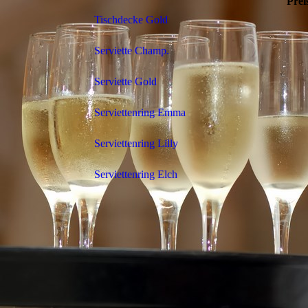
Prei
Tischdecke Gold
Serviette Champ.
Serviette Gold
Serviettenring Emma
Serviettenring Lilly
Serviettenring Elch