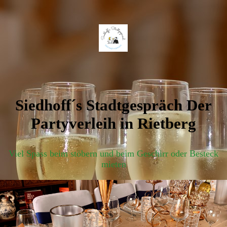
Siedhoff´s Stadtgespräch Der
Partyverleih in Rietberg
Viel Spass beim stöbern und beim Geschirr oder Besteck
mieten