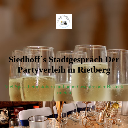
Siedhoff´s Stadtgespräch Der
Partyverleih in Rietberg
Viel Spass beim stöbern und beim Geschirr oder Besteck
mieten