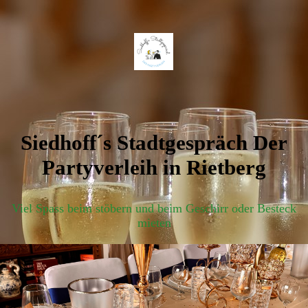
Siedhoff´s Stadtgespräch Der
Partyverleih in Rietberg
Viel Spass beim stöbern und beim Geschirr oder Besteck
mieten