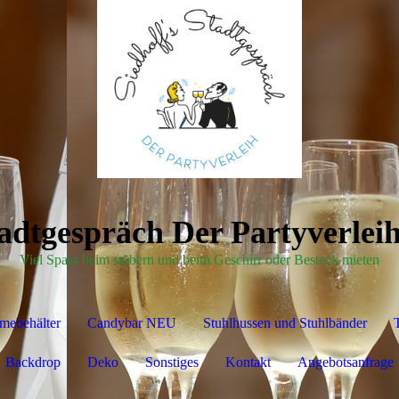
tadtgespräch Der Partyverleih
Viel Spass beim stöbern und beim Geschirr oder Besteck mieten
mebehälter
Candybar NEU
Stuhlhussen und Stuhlbänder
T
Backdrop
Deko
Sonstiges
Kontakt
Angebotsanfrage