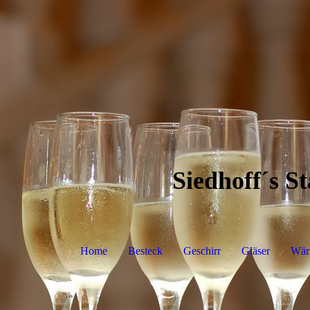
Siedhoff´s S
Home
Besteck
Geschirr
Gläser
Wär