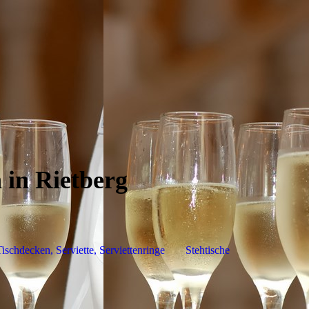
 in Rietberg
ischdecken, Serviette, Serviettenringe
Stehtische