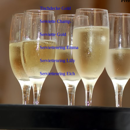
Prei
Tischdecke Gold
Serviette Champ.
Serviette Gold
Serviettenring Emma
Serviettenring Lilly
Serviettenring Elch