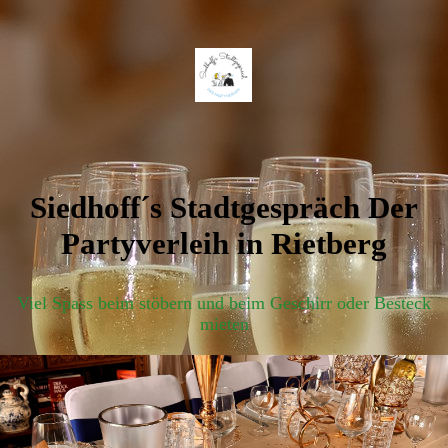
Siedhoff´s Stadtgespräch Der
Partyverleih in Rietberg
Viel Spass beim stöbern und beim Geschirr oder Besteck
mieten