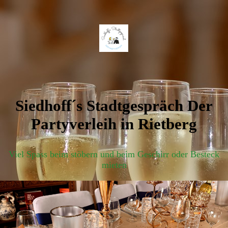
Siedhoff´s Stadtgespräch Der
Partyverleih in Rietberg
Viel Spass beim stöbern und beim Geschirr oder Besteck
mieten