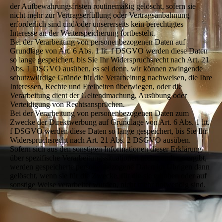
der Aufbewahrungsfristen routinemäßig gelöscht, sofern sie
nicht mehr zur Vertragserfüllung oder Vertragsanbahnung
erforderlich sind und/oder unsererseits kein berechtigtes
Interesse an der Weiterspeicherung fortbesteht.
Bei der Verarbeitung von personenbezogenen Daten auf
Grundlage von Art. 6 Abs. 1 lit. f DSGVO werden diese Daten
so lange gespeichert, bis Sie Ihr Widerspruchsrecht nach Art. 21
Abs. 1 DSGVO ausüben, es sei denn, wir können zwingende
schutzwürdige Gründe für die Verarbeitung nachweisen, die Ihre
Interessen, Rechte und Freiheiten überwiegen, oder die
Verarbeitung dient der Geltendmachung, Ausübung oder
Verteidigung von Rechtsansprüchen.
Bei der Verarbeitung von personenbezogenen Daten zum
Zwecke der Direktwerbung auf Grundlage von Art. 6 Abs. 1 lit.
f DSGVO werden diese Daten so lange gespeichert, bis Sie Ihr
Widerspruchsrecht nach Art. 21 Abs. 2 DSGVO ausüben.
Sofern sich aus den sonstigen Informationen dieser Erklärung
über spezifische Verarbeitungssituationen nichts anderes ergibt,
werden gespeicherte personenbezogene Daten im Übrigen dann
gelöscht, wenn sie für die Zwecke, für die sie erhoben oder auf
sonstige Weise verarbeitet wurden, nicht mehr notwendig sind.