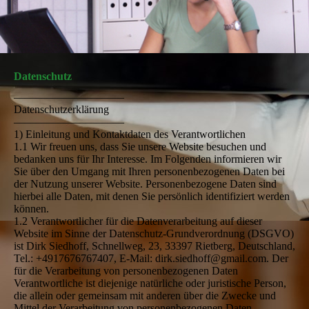
Datenschutz
––––––––––––––––––––
Datenschutzerklärung
––––––––––––––––––––
1) Einleitung und Kontaktdaten des Verantwortlichen
1.1 Wir freuen uns, dass Sie unsere Website besuchen und
bedanken uns für Ihr Interesse. Im Folgenden informieren wir
Sie über den Umgang mit Ihren personenbezogenen Daten bei
der Nutzung unserer Website. Personenbezogene Daten sind
hierbei alle Daten, mit denen Sie persönlich identifiziert werden
können.
1.2 Verantwortlicher für die Datenverarbeitung auf dieser
Website im Sinne der Datenschutz-Grundverordnung (DSGVO)
ist Dirk Siedhoff, Schnellweg, 23, 33397 Rietberg, Deutschland,
Tel.: +4917676767407, E-Mail: dirk.siedhoff@gmail.com. Der
für die Verarbeitung von personenbezogenen Daten
Verantwortliche ist diejenige natürliche oder juristische Person,
die allein oder gemeinsam mit anderen über die Zwecke und
Mittel der Verarbeitung von personenbezogenen Daten