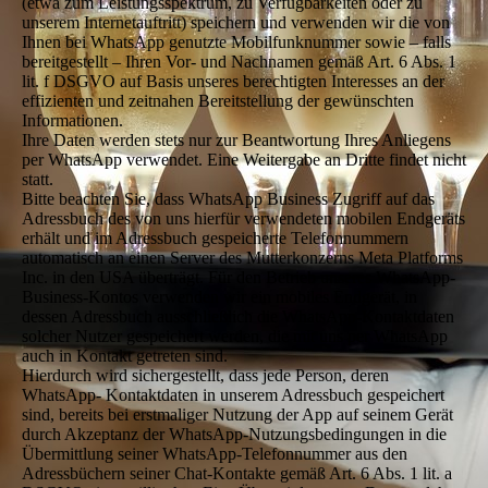
(etwa zum Leistungsspektrum, zu Verfügbarkeiten oder zu
unserem Internetauftritt) speichern und verwenden wir die von
Ihnen bei WhatsApp genutzte Mobilfunknummer sowie – falls
bereitgestellt – Ihren Vor- und Nachnamen gemäß Art. 6 Abs. 1
lit. f DSGVO auf Basis unseres berechtigten Interesses an der
effizienten und zeitnahen Bereitstellung der gewünschten
Informationen.
Ihre Daten werden stets nur zur Beantwortung Ihres Anliegens
per WhatsApp verwendet. Eine Weitergabe an Dritte findet nicht
statt.
Bitte beachten Sie, dass WhatsApp Business Zugriff auf das
Adressbuch des von uns hierfür verwendeten mobilen Endgeräts
erhält und im Adressbuch gespeicherte Telefonnummern
automatisch an einen Server des Mutterkonzerns Meta Platforms
Inc. in den USA überträgt. Für den Betrieb unseres WhatsApp-
Business-Kontos verwenden wir ein mobiles Endgerät, in
dessen Adressbuch ausschließlich die WhatsApp-Kontaktdaten
solcher Nutzer gespeichert werden, die mit uns per WhatsApp
auch in Kontakt getreten sind.
Hierdurch wird sichergestellt, dass jede Person, deren
WhatsApp- Kontaktdaten in unserem Adressbuch gespeichert
sind, bereits bei erstmaliger Nutzung der App auf seinem Gerät
durch Akzeptanz der WhatsApp-Nutzungsbedingungen in die
Übermittlung seiner WhatsApp-Telefonnummer aus den
Adressbüchern seiner Chat-Kontakte gemäß Art. 6 Abs. 1 lit. a