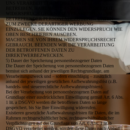
UNS VERARBEITET, UM DIREKTWERBUNG ZU
BETREIBEN, HABEN SIE DAS RECHT, JEDERZEIT
WIDERSPRUCH GEGEN DIE VERARBEITUNG SIE
BETREFFENDER PERSONENBEZOGENER DATEN
ZUM ZWECKE DERARTIGER WERBUNG
EINZULEGEN. SIE KÖNNEN DEN WIDERSPRUCH WIE
OBEN BESCHRIEBEN AUSÜBEN.
MACHEN SIE VON IHREM WIDERSPRUCHSRECHT
GEBRAUCH, BEENDEN WIR DIE VERARBEITUNG
DER BETROFFENEN DATEN ZU
DIREKTWERBEZWECKEN.
5) Dauer der Speicherung personenbezogener Daten
Die Dauer der Speicherung von personenbezogenen Daten
bemisst sich anhand der jeweiligen Rechtsgrundlage, am
Verarbeitungszweck und – sofern einschlägig – zusätzlich
anhand der jeweiligen gesetzlichen Aufbewahrungsfrist (z.B.
handels- und steuerrechtliche Aufbewahrungsfristen).
Bei der Verarbeitung von personenbezogenen Daten auf
Grundlage einer ausdrücklichen Einwilligung gemäß Art. 6 Abs.
1 lit. a DSGVO werden die betroffenen Daten so lange
gespeichert, bis Sie Ihre Einwilligung widerrufen.
Existieren gesetzliche Aufbewahrungsfristen für Daten, die im
Rahmen rechtsgeschäftlicher bzw. rechtsgeschäftsähnlicher
Verpflichtungen auf der Grundlage von Art. 6 Abs. 1 lit. b
DSGVO verarbeitet werden, werden diese Daten nach Ablauf