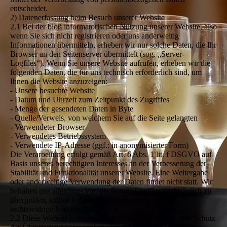
entscheidet.
2) Datenerfassung beim Besuch unserer Website
2.1 Bei der bloß informatorischen Nutzung unserer Website, also
wenn Sie sich nicht registrieren oder uns anderweitig
Informationen übermitteln, erheben wir nur solche Daten, die Ihr
Browser an den Seitenserver übermittelt (sog. „Server-
Logfiles“). Wenn Sie unsere Website aufrufen, erheben wir die
folgenden Daten, die für uns technisch erforderlich sind, um
Ihnen die Website anzuzeigen:
- Unsere besuchte Website
- Datum und Uhrzeit zum Zeitpunkt des Zugriffes
- Menge der gesendeten Daten in Byte
- Quelle/Verweis, von welchem Sie auf die Seite gelangten
- Verwendeter Browser
- Verwendetes Betriebssystem
- Verwendete IP-Adresse (ggf.: in anonymisierter Form)
Die Verarbeitung erfolgt gemäß Art. 6 Abs. 1 lit. f DSGVO auf
Basis unseres berechtigten Interesses an der Verbesserung der
Stabilität und Funktionalität unserer Website. Eine Weitergabe
oder anderweitige Verwendung der Daten findet nicht statt. Wir
behalten uns allerdings vor, die Server-Logfiles nachträglich zu
überprüfen, sollten konkrete Anhaltspunkte auf eine
rechtswidrige Nutzung hinweisen.
2.2 Diese Website nutzt aus Sicherheitsgründen und zum Schutz