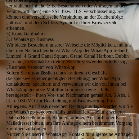
der Übertragung personenbezogener Daten und anderer
vertraulicher Inhalte (z.B. Bestellungen oder Anfragen an den
Verantwortlichen) eine SSL-bzw. TLS-Verschlüsselung. Sie
können eine verschlüsselte Verbindung an der Zeichenfolge
„https://“ und dem Schloss-Symbol in Ihrer Browserzeile
erkennen.
3) Kontaktaufnahme
3.1 WhatsApp-Business
Wir bieten Besuchern unserer Webseite die Möglichkeit, mit uns
über den Nachrichtendienst WhatsApp der WhatsApp Ireland
Limited, 4 Grand Canal Square, Grand Canal Harbour, Dublin
2, Irland, in Kontakt zu treten. Hierfür verwenden wir die sog.
„Business-Version“ von WhatsApp.
Sofern Sie uns anlässlich eines konkreten Geschäfts
(beispielsweise einer getätigten Bestellung) per WhatsApp
kontaktieren, speichern und verwenden wir die von Ihnen bei
WhatsApp genutzte Mobilfunknummer sowie – falls
bereitgestellt – Ihren Vor- und Nachnamen gemäß Art. 6 Abs. 1
lit. b. DSGVO zur Bearbeitung und Beantwortung Ihres
Anliegens. Auf Basis derselben Rechtsgrundlage werden wir Sie
per WhatsApp gegebenenfalls um die Bereitstellung weiterer
Daten (Bestellnummer, Kundennummer, Anschrift oder E-
Mailadresse) bitten, um Ihre Anfrage einem bestimmten Vorgang
zuordnen zu können.
Nutzen Sie unseren WhatsApp-Kontakt für allgemeine Anfragen