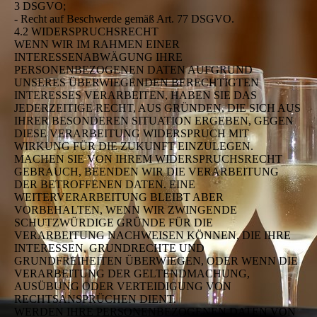
3 DSGVO;
- Recht auf Beschwerde gemäß Art. 77 DSGVO.
4.2 WIDERSPRUCHSRECHT
WENN WIR IM RAHMEN EINER
INTERESSENABWÄGUNG IHRE
PERSONENBEZOGENEN DATEN AUFGRUND
UNSERES ÜBERWIEGENDEN BERECHTIGTEN
INTERESSES VERARBEITEN, HABEN SIE DAS
JEDERZEITIGE RECHT, AUS GRÜNDEN, DIE SICH AUS
IHRER BESONDEREN SITUATION ERGEBEN, GEGEN
DIESE VERARBEITUNG WIDERSPRUCH MIT
WIRKUNG FÜR DIE ZUKUNFT EINZULEGEN.
MACHEN SIE VON IHREM WIDERSPRUCHSRECHT
GEBRAUCH, BEENDEN WIR DIE VERARBEITUNG
DER BETROFFENEN DATEN. EINE
WEITERVERARBEITUNG BLEIBT ABER
VORBEHALTEN, WENN WIR ZWINGENDE
SCHUTZWÜRDIGE GRÜNDE FÜR DIE
VERARBEITUNG NACHWEISEN KÖNNEN, DIE IHRE
INTERESSEN, GRUNDRECHTE UND
GRUNDFREIHEITEN ÜBERWIEGEN, ODER WENN DIE
VERARBEITUNG DER GELTENDMACHUNG,
AUSÜBUNG ODER VERTEIDIGUNG VON
RECHTSANSPRÜCHEN DIENT.
WERDEN IHRE PERSONENBEZOGENEN DATEN VON