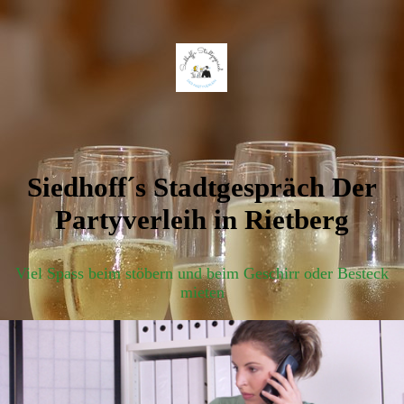
Siedhoff´s Stadtgespräch Der
Partyverleih in Rietberg
Viel Spass beim stöbern und beim Geschirr oder Besteck
mieten