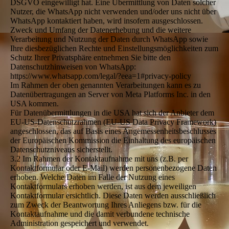
DSGVO eingewilligt hat. Eine Übermittlung von Daten solcher
Nutzer, die WhatsApp nicht verwenden und/oder uns nicht über
WhatsApp kontaktiert haben, wird insofern ausgeschlossen.
Zweck und Umfang der Datenerhebung und die weitere
Verarbeitung und Nutzung der Daten durch WhatsApp sowie
Ihre diesbezüglichen Rechte und Einstellungsmöglichkeiten zum
Schutz Ihrer Privatsphäre entnehmen Sie bitte den
Datenschutzhinweisen von WhatsApp:
https://www.whatsapp.com/legal/?eea=1#privacy-policy
Im Rahmen der oben genannten Verarbeitungen kann es zu
Datenübertragungen an Server von Meta Platforms Inc. in den
USA kommen.
Für Datenübermittlungen in die USA hat sich der Anbieter dem
EU-US-Datenschutzrahmen (EU-US Data Privacy Framework)
angeschlossen, das auf Basis eines Angemessenheitsbeschlusses
der Europäischen Kommission die Einhaltung des europäischen
Datenschutzniveaus sicherstellt.
3.2 Im Rahmen der Kontaktaufnahme mit uns (z.B. per
Kontaktformular oder E-Mail) werden personenbezogene Daten
erhoben. Welche Daten im Falle der Nutzung eines
Kontaktformulars erhoben werden, ist aus dem jeweiligen
Kontaktformular ersichtlich. Diese Daten werden ausschließlich
zum Zweck der Beantwortung Ihres Anliegens bzw. für die
Kontaktaufnahme und die damit verbundene technische
Administration gespeichert und verwendet.