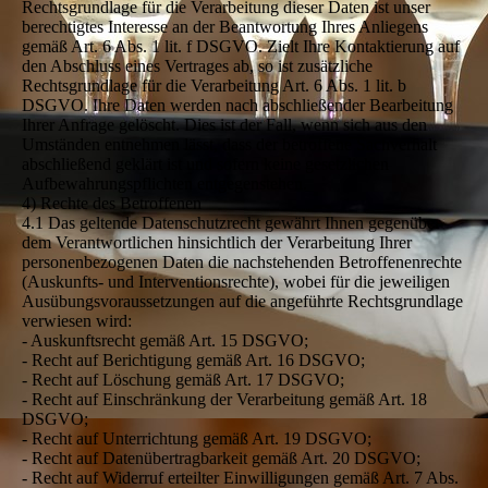
Rechtsgrundlage für die Verarbeitung dieser Daten ist unser
berechtigtes Interesse an der Beantwortung Ihres Anliegens
gemäß Art. 6 Abs. 1 lit. f DSGVO. Zielt Ihre Kontaktierung auf
den Abschluss eines Vertrages ab, so ist zusätzliche
Rechtsgrundlage für die Verarbeitung Art. 6 Abs. 1 lit. b
DSGVO. Ihre Daten werden nach abschließender Bearbeitung
Ihrer Anfrage gelöscht. Dies ist der Fall, wenn sich aus den
Umständen entnehmen lässt, dass der betroffene Sachverhalt
abschließend geklärt ist und sofern keine gesetzlichen
Aufbewahrungspflichten entgegenstehen.
4) Rechte des Betroffenen
4.1 Das geltende Datenschutzrecht gewährt Ihnen gegenüber
dem Verantwortlichen hinsichtlich der Verarbeitung Ihrer
personenbezogenen Daten die nachstehenden Betroffenenrechte
(Auskunfts- und Interventionsrechte), wobei für die jeweiligen
Ausübungsvoraussetzungen auf die angeführte Rechtsgrundlage
verwiesen wird:
- Auskunftsrecht gemäß Art. 15 DSGVO;
- Recht auf Berichtigung gemäß Art. 16 DSGVO;
- Recht auf Löschung gemäß Art. 17 DSGVO;
- Recht auf Einschränkung der Verarbeitung gemäß Art. 18
DSGVO;
- Recht auf Unterrichtung gemäß Art. 19 DSGVO;
- Recht auf Datenübertragbarkeit gemäß Art. 20 DSGVO;
- Recht auf Widerruf erteilter Einwilligungen gemäß Art. 7 Abs.