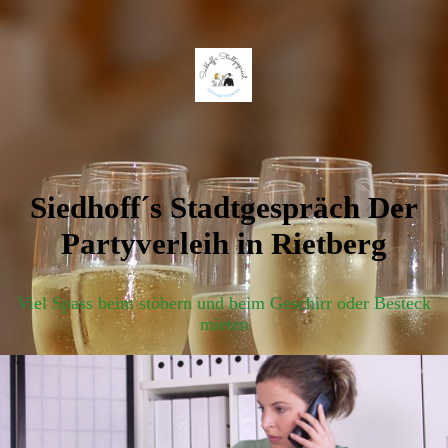
Siedhoff´s Stadtgespräch Der
Partyverleih in Rietberg
Viel Spass beim stöbern und beim Geschirr oder Besteck
mieten