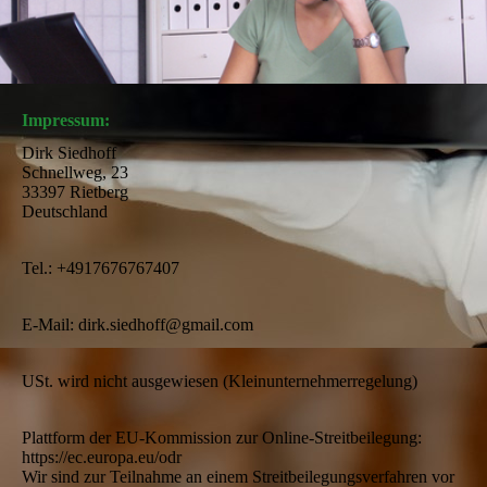
Impressum:
Dirk Siedhoff
Schnellweg, 23
33397 Rietberg
Deutschland
Tel.: +4917676767407
E-Mail: dirk.siedhoff@gmail.com
USt. wird nicht ausgewiesen (Kleinunternehmerregelung)
Plattform der EU-Kommission zur Online-Streitbeilegung:
https://ec.europa.eu/odr
Wir sind zur Teilnahme an einem Streitbeilegungsverfahren vor