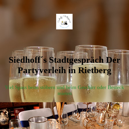
Siedhoff´s Stadtgespräch Der
Partyverleih in Rietberg
Viel Spass beim stöbern und beim Geschirr oder Besteck
mieten