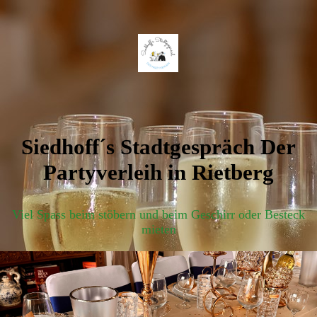
Siedhoff´s Stadtgespräch Der
Partyverleih in Rietberg
Viel Spass beim stöbern und beim Geschirr oder Besteck
mieten